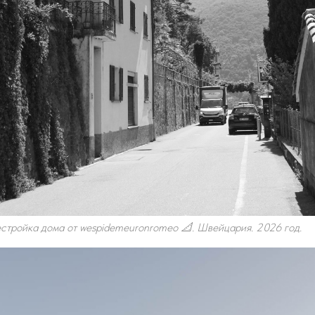
тройка дома от wespidemeuronromeo 📐. Швейцария. 2026 год.