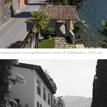
тройка дома от wespidemeuronromeo 📐. Швейцария. 2026 год.