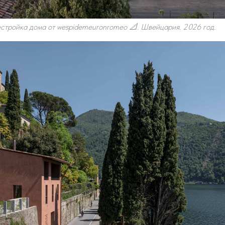
тройка дома от wespidemeuronromeo 📐. Швейцария. 2026 год.