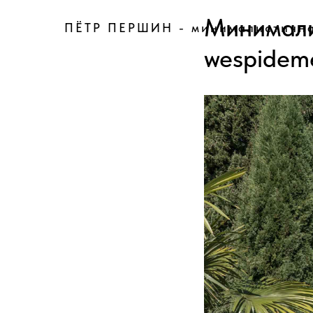
Минимали
ПЁТР ПЕРШИН - минималистична
wespidem