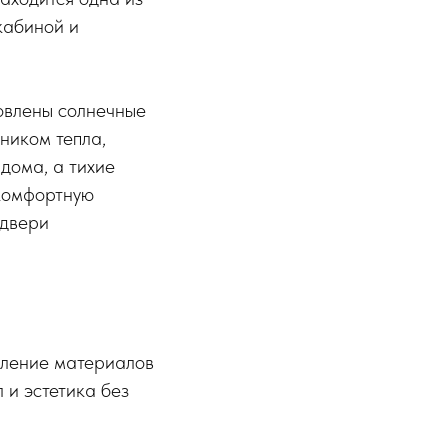
кабиной и
овлены солнечные
чником тепла,
дома, а тихие
 комфортную
 двери
еление материалов
 и эстетика без