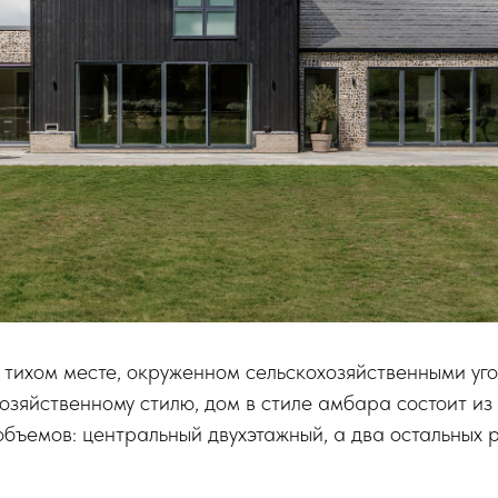
тихом месте, окруженном сельскохозяйственными уго
озяйственному стилю, дом в стиле амбара состоит из
бъемов: центральный двухэтажный, а два остальных