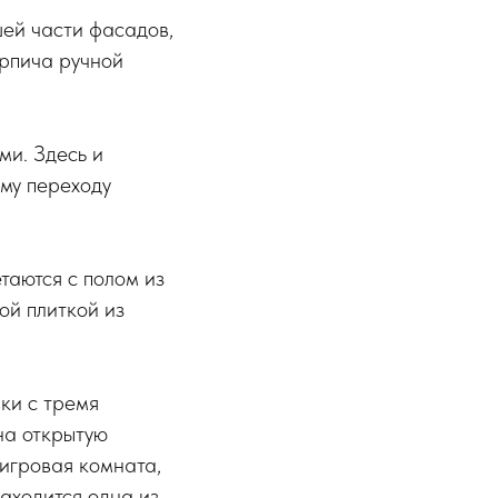
ей части фасадов,
ирпича ручной
ми. Здесь и
му переходу
таются с полом из
ой плиткой из
ки с тремя
на открытую
 игровая комната,
находится одна из