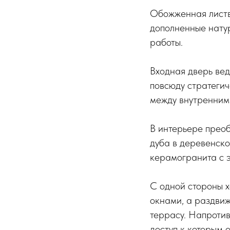
Обожженная листв
дополненные натур
работы.
Входная дверь вед
повсюду стратегич
между внутренним
В интерьере преоб
дуба в деревенск
керамогранита с 
С одной стороны х
окнами, а раздви
террасу. Напротив
доступ к которым 