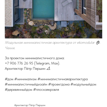
Модульная минималистичная архитектура от ekomodular 🏠.
Чехия.
За проектом минималистичного дома:
+7 906 776 26 95 (Telegram, Max).
Архитектор Пётр Першин 📐.
#дом #минимализм #минималистичнаяархитектура
#минималистичныйдизайн #проектдома #модульныйдом
#деревянныйдом #плоскаякровля
Архитектор Пётр Першин