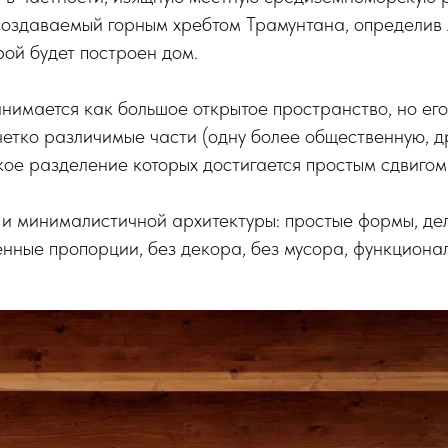
создаваемый горным хребтом Трамунтана, определив
рой будет построен дом.
нимается как большое открытое пространство, но ег
четко различимые части (одну более общественную, д
кое разделение которых достигается простым сдвигом
 и минималистичной архитектуры: простые формы, д
нные пропорции, без декора, без мусора, функционал