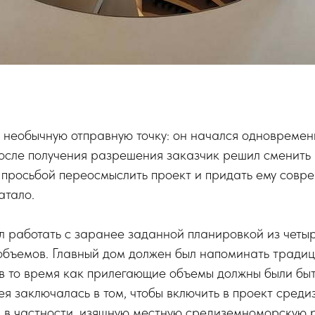
 необычную отправную точку: он начался одновремен
осле получения разрешения заказчик решил сменить
 просьбой переосмыслить проект и придать ему совр
атало.
л работать с заранее заданной планировкой из четы
объемов. Главный дом должен был напоминать тради
в то время как прилегающие объемы должны были быт
я заключалась в том, чтобы включить в проект сред
 в частности, изящную местную средиземноморскую р