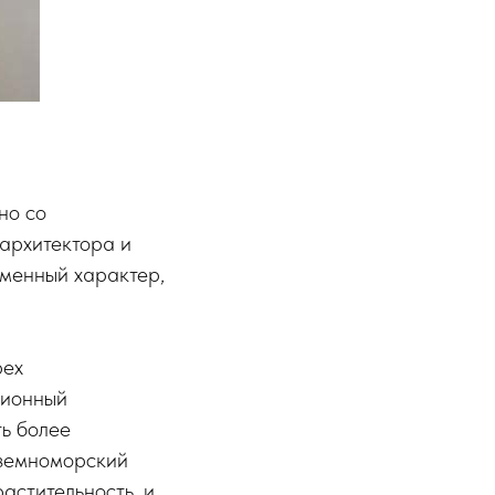
но со
 архитектора и
еменный характер,
рех
ционный
ь более
иземноморский
астительность, и