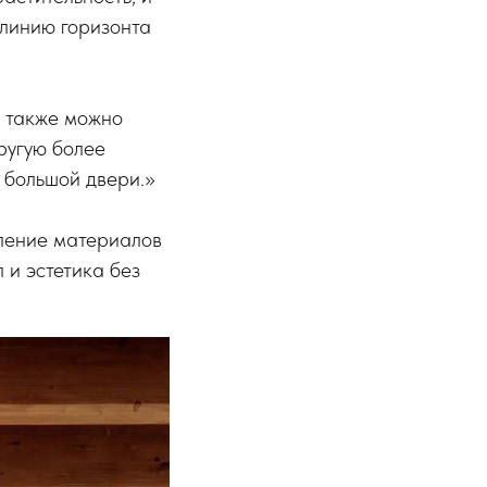
 линию горизонта
о также можно
ругую более
 большой двери.»
еление материалов
 и эстетика без