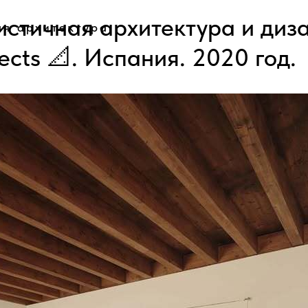
стичная архитектура и диза
я архитектура
tects 📐. Испания. 2020 год.