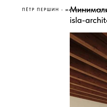
Минимали
ПЁТР ПЕРШИН - минималистична
isla-archi