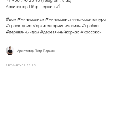
+7 906 776 26 95 (Telegram, Max).
Архитектор Пётр Першин 📐.
#дом #минимализм #минималистичнаяархитектура
#проектдома #архитекторминимализм #пробка
#деревянныйдом #деревянныйкаркас #хаосокон
Архитектор Пётр Першин
2026-07-07 15:25